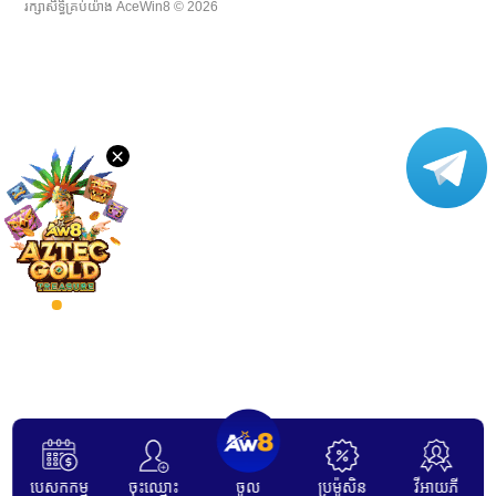
រក្សាសិទ្ធិគ្រប់យ៉ាង AceWin8 © 2026
ដោនឡូដ
វីអាយភី
×
ភ្នាក់ងារ
បេសកកម្ម
ចុះឈ្មោះ
ចូល
ប្រម៉ូសិន
វីអាយភី