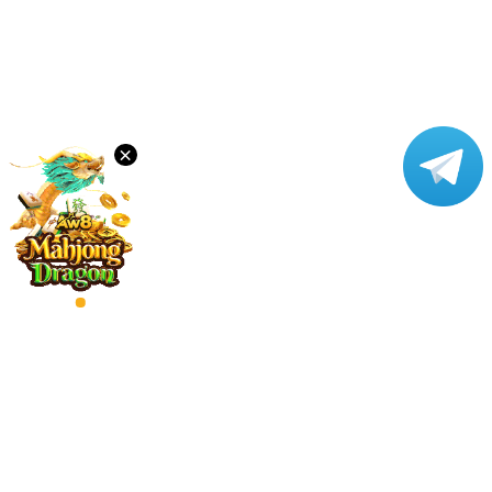
ដោនឡូដ
វីអាយភី
×
ភ្នាក់ងារ