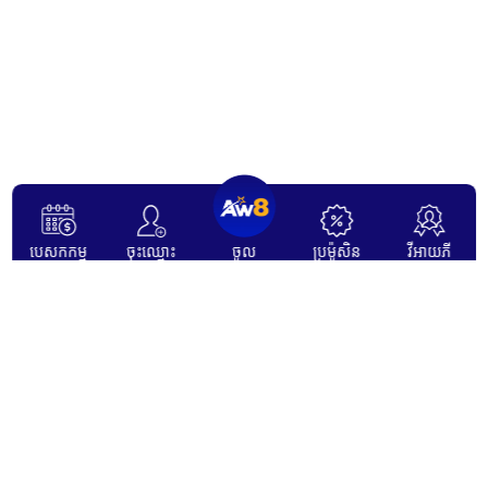
បេសកកម្ម
ចុះឈ្មោះ
ចូល
ប្រម៉ូសិន
វីអាយភី