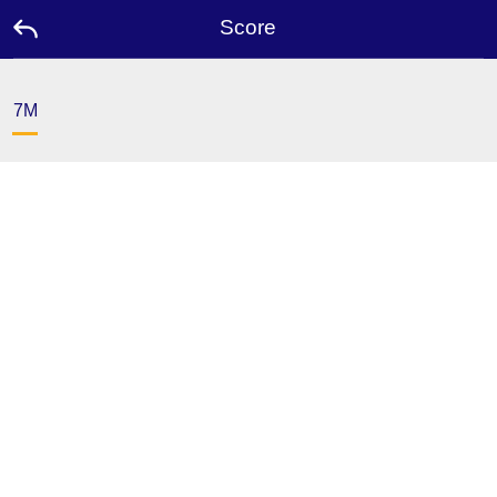
Score
ទំព័រ
7M
ដើម
ប្រម៉ូសិន
ឯកអគ្គ
រាជទូត
ទំនាក់
ទំនង
យើង
ខ្ញុំ
ភាសា
ទម្រង់
កុំ
ព្យូទ័រ