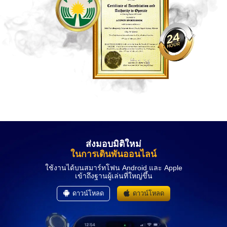
ส่งมอบมิติใหม่
ในการเดินพันออนไลน์
ใช้งานได้บนสมาร์ทโฟน Android และ Apple
เข้าถึงฐานผู้เล่นที่ใหญ่ขึ้น
ดาวน์โหลด
ดาวน์โหลด