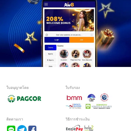
ใบอนุญาตโดย
ใบรับรอง
ติดตามเรา
วิธีการชำระเงิน