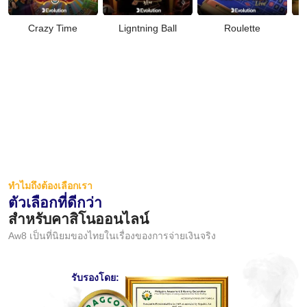
Crazy Time
Ligntning Ball
Roulette
ทำไมถึงต้องเลือกเรา
ตัวเลือกที่ดีกว่า
สำหรับคาสิโนออนไลน์
Aw8 เป็นที่นิยมของไทยในเรื่องของการจ่ายเงินจริง
รับรองโดย: