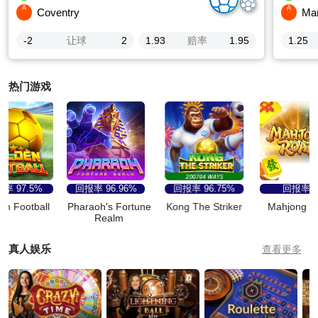
A
A
Coventry
Man
-2
让球
2
1.93
赔率
1.95
1.25
热门游戏
率
97.5%
回报率
96.96%
回报率
96.75%
回报率
-
 Football
Pharaoh's Fortune
Kong The Striker
Mahjong Roa
Realm
真人娱乐
查看更多