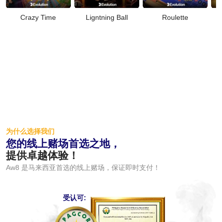
Crazy Time
Ligntning Ball
Roulette
为什么选择我们
您的线上赌场首选之地，
提供卓越体验！
Aw8 是马来西亚首选的线上赌场，保证即时支付！
受认可: