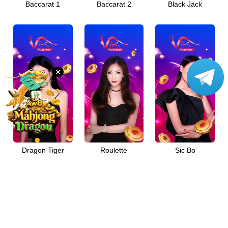
语
Baccarat 1
Baccarat 2
Black Jack
言
PC
版
下
载
×
VIP
代
理
Dragon Tiger
Roulette
Sic Bo