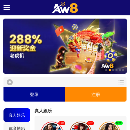
主
页
面
优
惠
活
动
品
牌
大
使
登录
注册
联
系
真人娱乐
我
真人娱乐
们
HOT
HOT
NEW
体育博彩