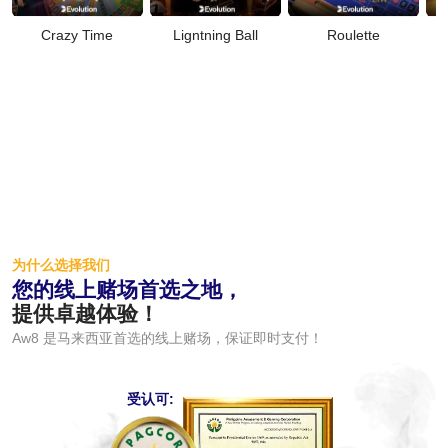
Crazy Time
Ligntning Ball
Roulette
为什么选择我们
您的线上赌场首选之地，
提供卓越体验！
Aw8 是马来西亚首选的线上赌场，保证即时支付！
受认可: