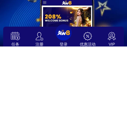
任务
注册
登录
优惠活动
VIP
许可证
证书
关注我们
转账方式