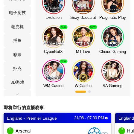
语
言
电子竞技
PC
Evolution
Sexy Baccarat
Pragmatic Play
版
老虎机
NEW
NEW
下
捕鱼
载
CyberBetX
MT Live
Choice Gaming
彩票
VIP
NEW
扑克
代
理
3D游戏
WM Casino
W Casino
SA Gaming
斗鸡
即将举行的直播赛事
快速游戏
England - Premier League
21/08 - 07:00 PM
England
即时比分
H
H
Arsenal
Hul