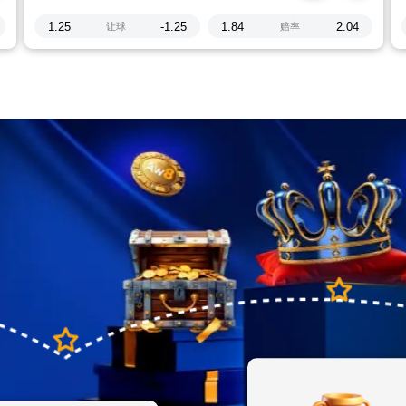
1.25
-1.25
1.84
2.04
让球
赔率