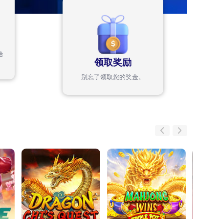
始
领取奖励
别忘了领取您的奖金。