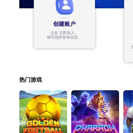
创建账户
点击 立即加入，
填写您的登录信息。
热门游戏