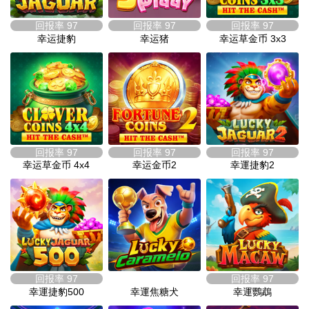
回报率
97
回报率
97
回报率
97
幸运捷豹
幸运猪
幸运草金币 3x3
回报率
97
回报率
97
回报率
97
幸运草金币 4x4
幸运金币2
幸運捷豹2
回报率
97
回报率
97
幸運捷豹500
幸運焦糖犬
幸運鸚鵡