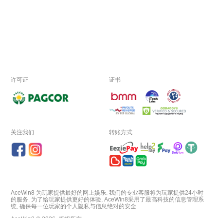
许可证
证书
关注我们
转账方式
AceWin8 为玩家提供最好的网上娱乐. 我们的专业客服将为玩家提供24小时
的服务. 为了给玩家提供更好的体验, AceWin8采用了最高科技的信息管理系
统, 确保每一位玩家的个人隐私与信息绝对的安全.