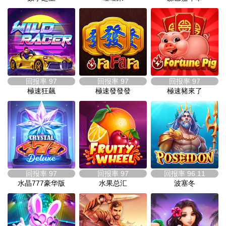
回报率
97
回报率
97
回报率
97
極速狂飆
極速發發發
極速豬來了
回报率
97
回报率
97
回报率
96.11
水晶777豪华版
水果总汇
波塞冬