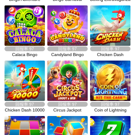
回报率
97
回报率
97
回报率
97
Calaca Bingo
Candyland Bingo
Chicken Dash
回报率
97
回报率
97
回报率
97
Chicken Dash 10000
Circus Jackpot
Coin of Lightning