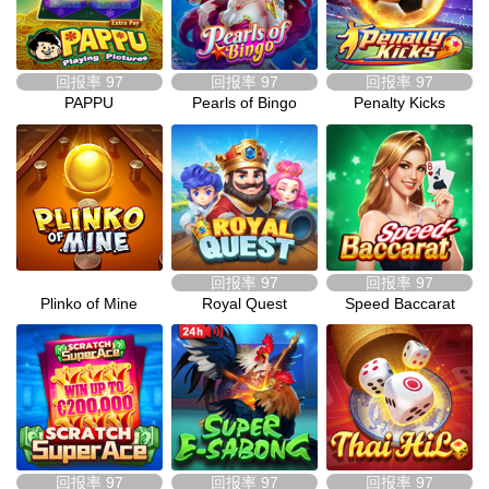
回报率
97
回报率
97
回报率
97
PAPPU
Pearls of Bingo
Penalty Kicks
回报率
97
回报率
97
Plinko of Mine
Royal Quest
Speed Baccarat
回报率
97
回报率
97
回报率
97