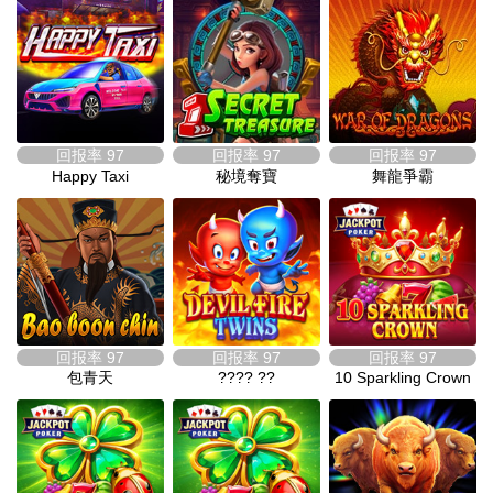
回报率
97
回报率
97
回报率
97
Happy Taxi
秘境奪寶
舞龍爭霸
回报率
97
回报率
97
回报率
97
包青天
???? ??
10 Sparkling Crown