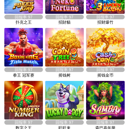
回报率
97
回报率
97
回报率
97
扑克之王
招財貓
招财爆竹
回报率
97
回报率
97
回报率
97
拳王 冠军赛
摇钱树
摇钱金币
回报率
97
回报率
97
回报率
97
数字之王
旺旺来
森巴嘉年華