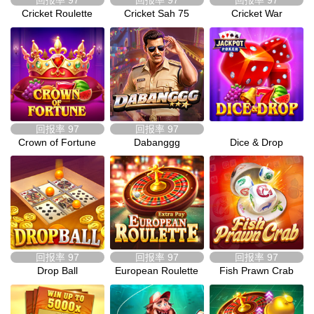
回报率
97
回报率
97
回报率
97
Cricket Roulette
Cricket Sah 75
Cricket War
回报率
97
回报率
97
Crown of Fortune
Dabanggg
Dice & Drop
回报率
97
回报率
97
回报率
97
Drop Ball
European Roulette
Fish Prawn Crab