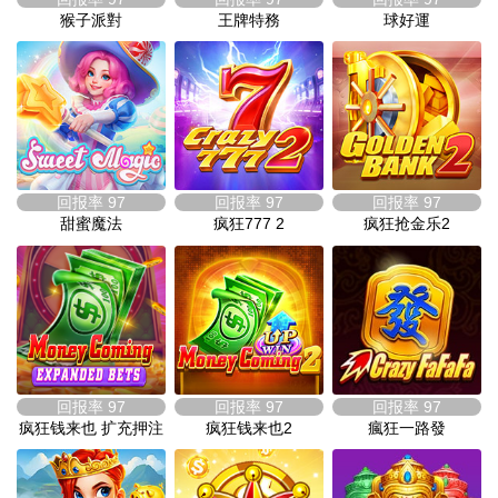
猴子派對
王牌特務
球好運
回报率
97
回报率
97
回报率
97
甜蜜魔法
疯狂777 2
疯狂抢金乐2
回报率
97
回报率
97
回报率
97
疯狂钱来也 扩充押注
疯狂钱来也2
瘋狂一路發