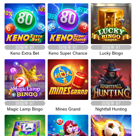
回报率
97
回报率
97
回报率
97
Keno Extra Bet
Keno Super Chance
Lucky Bingo
回报率
97
回报率
97
Magic Lamp Bingo
Mines Grand
Nightfall Hunting