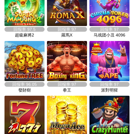
回报率
97.5
回报率
97
回报率
97
超級麻將2
羅馬X
马戏团小丑 4096
回报率
96.05
回报率
97
回报率
97
發財樹
拳王
派對明猩