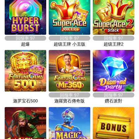
回报率
97
回报率
97
回报率
97
超爆
超级王牌 小丑版
超级王牌2
回报率
97
回报率
97
迦罗宝石500
迦羅寶石傳奇版
鑽石派對